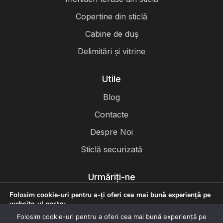
Copertine din sticlă
Cabine de duș
Delimitări și vitrine
Utile
Blog
Contacte
Despre Noi
Sticlă securizată
Urmăriți-ne
Folosim cookie-uri pentru a-ți oferi cea mai bună experiență pe
website-ul nostru.
Poți afla mai multe despre cookie-urile pe care le folosim sau le
Folosim cookie-uri pentru a oferi cea mai bună experiență pe
poți dezactiva din
setări
.