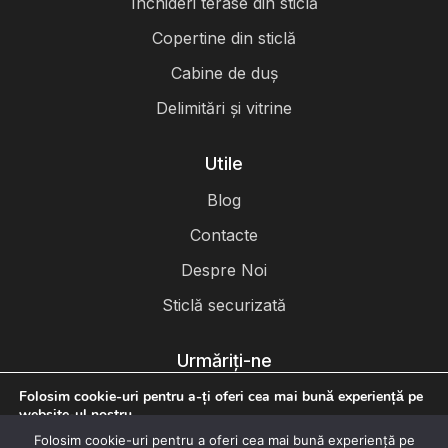
Închideri terase din sticlă
Copertine din sticlă
Cabine de duș
Delimitări și vitrine
Utile
Blog
Contacte
Despre Noi
Sticlă securizată
Urmăriți-ne
Folosim cookie-uri pentru a-ți oferi cea mai bună experiență pe
website-ul nostru.
Poți afla mai multe despre cookie-urile pe care le folosim sau le
Folosim cookie-uri pentru a oferi cea mai bună experiență pe