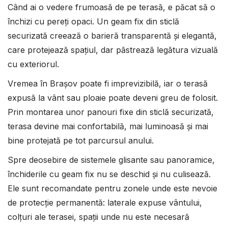
Când ai o vedere frumoasă de pe terasă, e păcat să o
închizi cu pereți opaci. Un geam fix din sticlă
securizată creează o barieră transparentă și elegantă,
care protejează spațiul, dar păstrează legătura vizuală
cu exteriorul.
Vremea în Brașov poate fi imprevizibilă, iar o terasă
expusă la vânt sau ploaie poate deveni greu de folosit.
Prin montarea unor panouri fixe din sticlă securizată,
terasa devine mai confortabilă, mai luminoasă și mai
bine protejată pe tot parcursul anului.
Spre deosebire de sistemele glisante sau panoramice,
închiderile cu geam fix nu se deschid și nu culisează.
Ele sunt recomandate pentru zonele unde este nevoie
de protecție permanentă: laterale expuse vântului,
colțuri ale terasei, spații unde nu este necesară